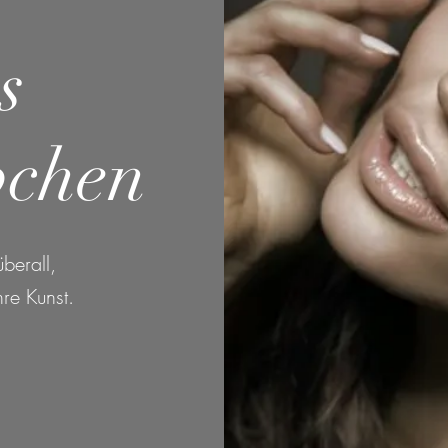
s
bchen
berall,
hre Kunst.