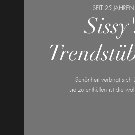
SEIT 25 JAHREN
Sissy'
Trendstü
Schönheit verbirgt sich ü
sie zu enthüllen ist die wa