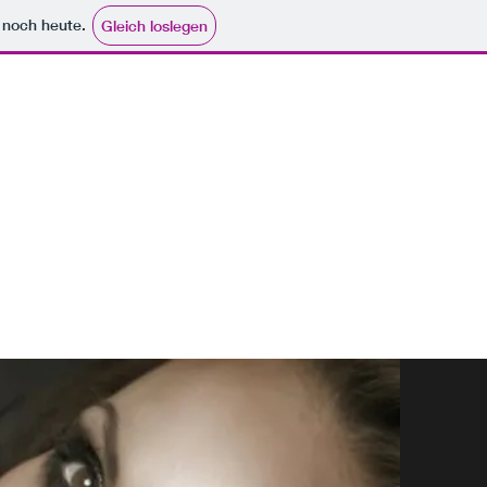
e noch heute.
Gleich loslegen
Terminvereinbarung unter 09164-968818